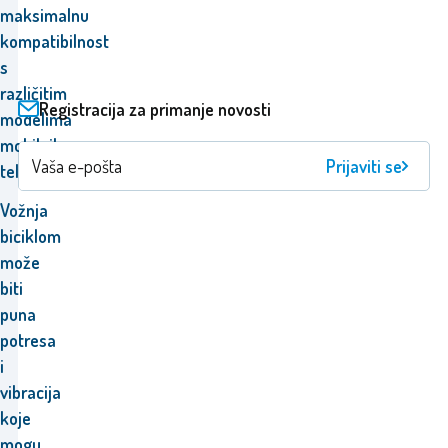
maksimalnu
kompatibilnost
s
različitim
Registracija za primanje novosti
modelima
mobilnih
Prijaviti se
telefona.
Vožnja
biciklom
može
biti
puna
potresa
i
vibracija
koje
mogu