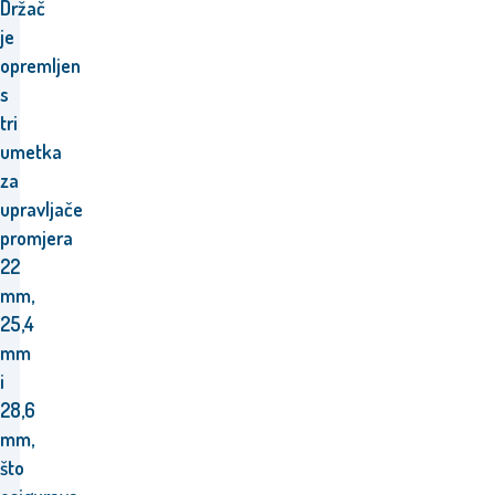
Držač
je
opremljen
s
tri
umetka
za
upravljače
promjera
22
mm,
25,4
mm
i
28,6
mm,
što