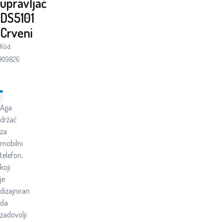
upravljač
DS5101
Crveni
Kôd:
K19826
Aga
držač
za
mobilni
telefon,
koji
je
dizajniran
da
zadovolji