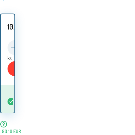
10.70
EUR
ks
Kupiti
Kada ću dobiti
Na
5+
ks
robu? 12.08. - 13.08.
lageru
90.10
EUR