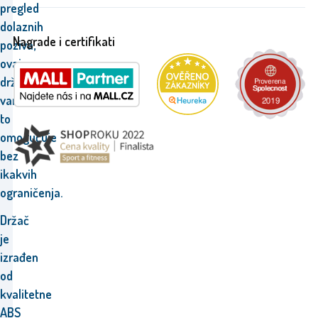
pregled
dolaznih
Nagrade i certifikati
poziva,
ovaj
držač
vam
to
omogućuje
bez
ikakvih
ograničenja.
Držač
je
izrađen
od
kvalitetne
ABS