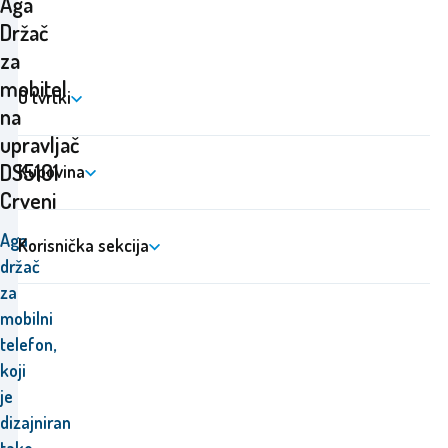
Aga
Držač
za
mobitel
O tvrtki
na
upravljač
DS5101
Kupovina
Crveni
Aga
Korisnička sekcija
držač
za
mobilni
telefon,
koji
je
dizajniran