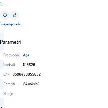
Omiljeni
Usporediti
Parametri
Proizvođač:
Aga
Kodirati:
K19826
EAN:
8596406055062
Jamčiti:
24 měsíců
Stanje: