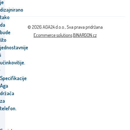
je
dizajnirano
tako
da
© 2026 AGA24 d.o.o., Sva prava pridržana
bude
Ecommerce solutions
BINARGON.cz
što
jednostavnije
i
učinkovitije.
Specifikacije
Aga
držača
za
telefon.