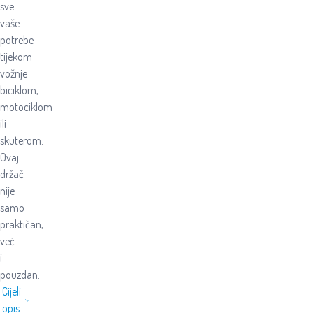
sve
vaše
potrebe
tijekom
vožnje
biciklom,
motociklom
ili
skuterom.
Ovaj
držač
nije
samo
praktičan,
već
i
pouzdan.
Cijeli
opis