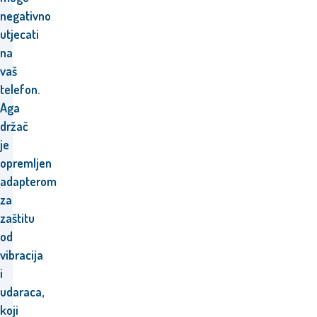
negativno
utjecati
na
vaš
telefon.
Aga
držač
je
opremljen
adapterom
za
zaštitu
od
vibracija
i
udaraca,
koji