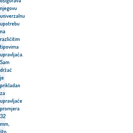
osigurava
njegovu
univerzalnu
upotrebu
na
različitim
tipovima
upravljača.
Sam
držač
je
prikladan
za
upravljače
promjera
32
mm,
što