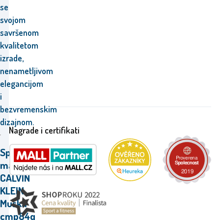
se
svojom
savršenom
kvalitetom
izrade,
nenametljivom
elegancijom
i
bezvremenskim
dizajnom.
Nagrade i certifikati
Specifikacije
majice
CALVIN
KLEIN
Muška
cmp84q