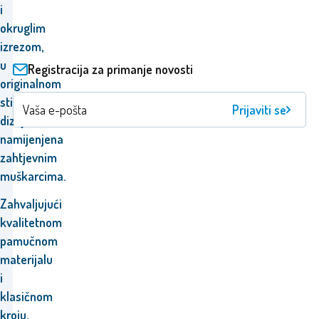
i
okruglim
izrezom,
u
Registracija za primanje novosti
originalnom
stilskom
Prijaviti se
dizajnu,
namijenjena
zahtjevnim
muškarcima.
Zahvaljujući
kvalitetnom
pamučnom
materijalu
i
klasičnom
kroju,