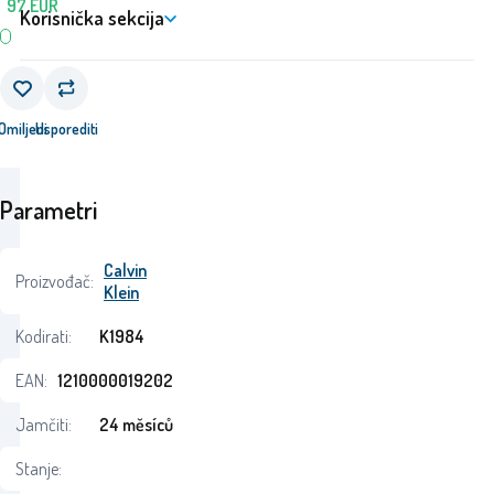
97
EUR
Korisnička sekcija
Omiljeni
Usporediti
Parametri
Calvin
Proizvođač:
Klein
Kodirati:
K1984
EAN:
1210000019202
Jamčiti:
24 měsíců
Stanje: