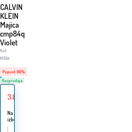
CALVIN
KLEIN
Majica
cmp84q
Violet
Kôd:
K1984
Popust
96
%
Rasprodaja
3.80
EUR
91.90
EUR
Uštedite
88.10
EUR
Na
izbor 1 varijanta: