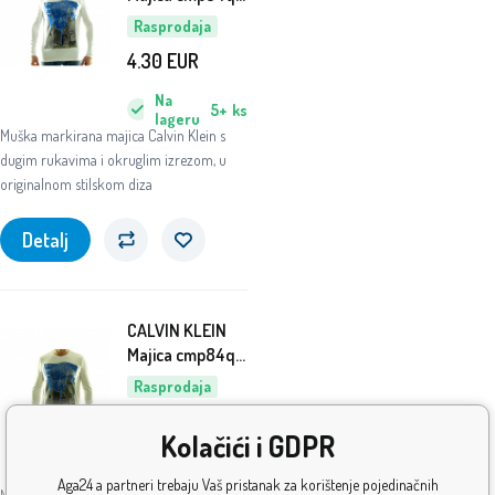
Blanc
Rasprodaja
4.30
EUR
Na
5+
ks
lageru
Muška markirana majica Calvin Klein s
dugim rukavima i okruglim izrezom, u
originalnom stilskom diza
Detalj
CALVIN KLEIN
Majica cmp84q
Creme
Rasprodaja
3.80
EUR
Kolačići i GDPR
Na
5+
ks
lageru
Aga24 a partneri trebaju Vaš pristanak za korištenje pojedinačnih