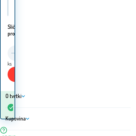
CALVIN KLEIN Majica cmp84q Violet
Slični
proizvodi:
ks
Kupiti
O tvrtki
Kada ću dobiti
Na
5+
ks
robu? 12.08. - 13.08.
lageru
Kupovina