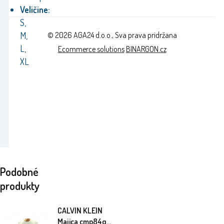
Veličine:
S,
© 2026 AGA24 d.o.o., Sva prava pridržana
M,
L,
Ecommerce solutions
BINARGON.cz
XL
Podobné
produkty
CALVIN KLEIN
Majica cmp84q