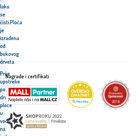
lako
se
čisti.Ploča
je
izrađena
od
bukovog
drveta.
Prije
Nagrade i certifikati
upotrebe
potopite
drvene
ploče
u
vodu
na