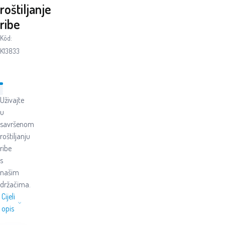
roštiljanje
ribe
Kôd:
K13833
Uživajte
u
savršenom
roštiljanju
ribe
s
našim
držačima.
Cijeli
opis