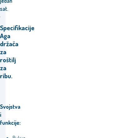
jedan
sat.
Specifikacije
Aga
držača
za
roštilj
za
ribu.
Svojstva
i
funkcije: