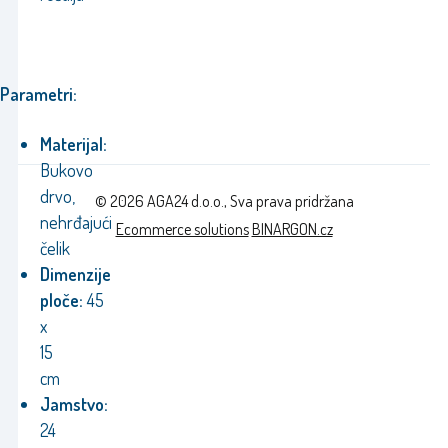
Parametri:
Materijal:
Bukovo
drvo,
© 2026 AGA24 d.o.o., Sva prava pridržana
nehrđajući
Ecommerce solutions
BINARGON.cz
čelik
Dimenzije
ploče:
45
x
15
cm
Jamstvo:
24