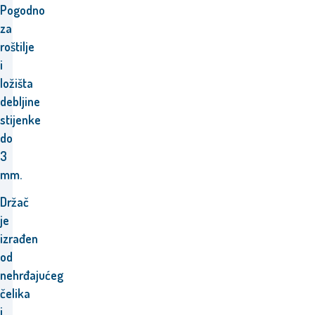
Pogodno
za
roštilje
i
ložišta
debljine
stijenke
do
3
mm.
Držač
je
izrađen
od
nehrđajućeg
čelika
i