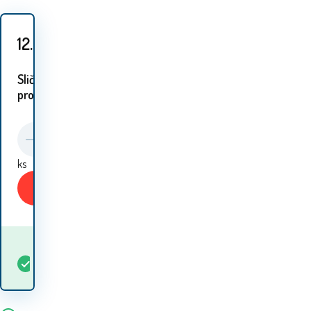
12.60
EUR
Slični
proizvodi:
ks
Kupiti
Kada ću dobiti
Na
5+
ks
robu? 10.08. - 11.08.
lageru