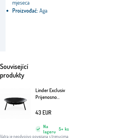
mjeseca
Proizvođač:
Aga
Související
produkty
Linder Exclusiv
Prijenosno
ložište 70 cm
43
EUR
Na
5+
ks
lageru
Vatra je neodvojivo povezana s trenucima