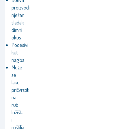
Bukva
proizvodi
nježan,
sladak
dimni
okus
Podesivi
kut
nagiba
Može
se
lako
pričvrstiti
na
rub
ložišta
i
roštilja