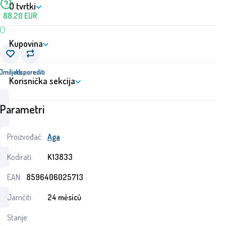
O tvrtki
88.20
EUR
Kupovina
Omiljeni
Usporediti
Korisnička sekcija
Parametri
Proizvođač:
Aga
Kodirati:
K13833
EAN:
8596406025713
Jamčiti:
24 měsíců
Stanje: