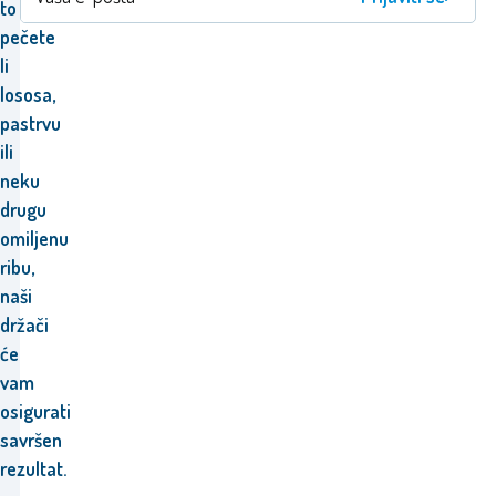
to
pečete
li
lososa,
pastrvu
ili
neku
drugu
omiljenu
ribu,
naši
držači
će
vam
osigurati
savršen
rezultat.