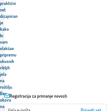
praktični
set
dizajniran
je
kako
bi
vam
olakšao
pripremu
ukusnih
ribljih
jela
na
roštilju.
Bez
Registracija za primanje novosti
obzira
na
Prijaviti se