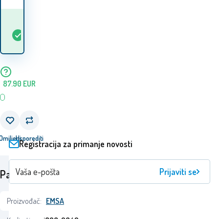
Kada ću dobiti
Na
2
ks
robu? 12.08. - 13.08.
lageru
87.90
EUR
Omiljeni
Usporediti
Registracija za primanje novosti
Prijaviti se
Parametri
Proizvođač:
EMSA