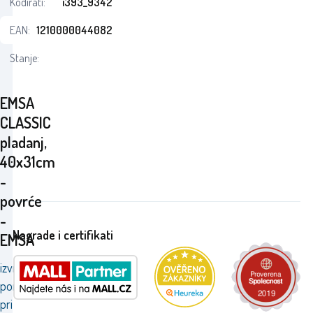
Kodirati:
i393_9342
EAN:
1210000044082
Stanje:
EMSA
CLASSIC
pladanj,
40x31cm
-
povrće
-
Nagrade i certifikati
EMSA
izvrstan
pomoćnik
pri