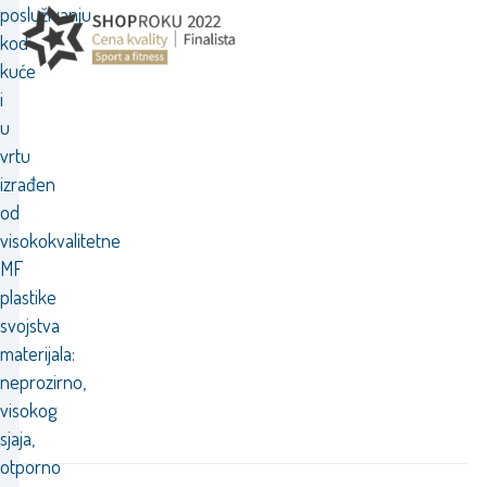
posluživanju
kod
kuće
i
u
vrtu
izrađen
od
visokokvalitetne
MF
plastike
svojstva
materijala:
neprozirno,
visokog
sjaja,
otporno