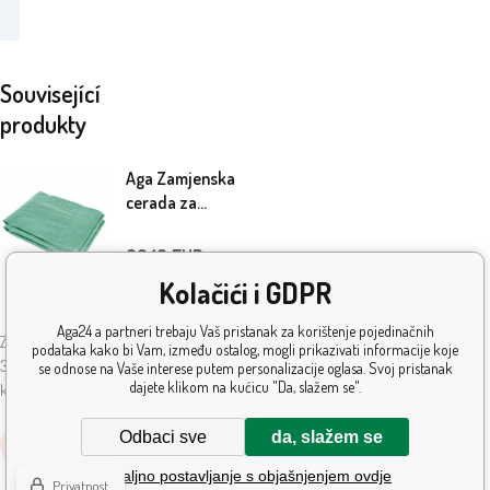
Související
produkty
Aga Zamjenska
cerada za
folijarnik
350x200x200
30.10
EUR
cm Zelena
Kolačići i GDPR
Na
5+
ks
lageru
Aga24 a partneri trebaju Vaš pristanak za korištenje pojedinačnih
Zamjenska cerada za plastenik dimenzija
podataka kako bi Vam, između ostalog, mogli prikazivati informacije koje
350 x 200 x 200 cm, izrađena od
se odnose na Vaše interese putem personalizacije oglasa. Svoj pristanak
dajete klikom na kućicu "Da, slažem se".
kvalitetne PE (polietilenske) mreže s
gustoćom od 140 g/m².
Odbaci sve
da, slažem se
Kupiti
Detaljno postavljanje s objašnjenjem ovdje
Privatnost