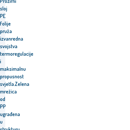
Prozirni
sloj
PE
folije
pruža
izvanredna
svojstva
termoregulacije
i
maksimalnu
propusnost
svjetla.Zelena
mrežica
od
PP
ugrađena
u
strukturu