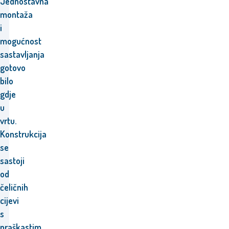
Jednostavna
montaža
i
mogućnost
sastavljanja
gotovo
bilo
gdje
u
vrtu.
Konstrukcija
se
sastoji
od
čeličnih
cijevi
s
praškastim