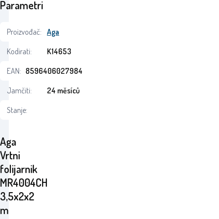
Parametri
Proizvođač:
Aga
Kodirati:
K14653
EAN:
8596406027984
Jamčiti:
24 měsíců
Stanje:
Aga
Vrtni
folijarnik
MR4004CH
3,5x2x2
m