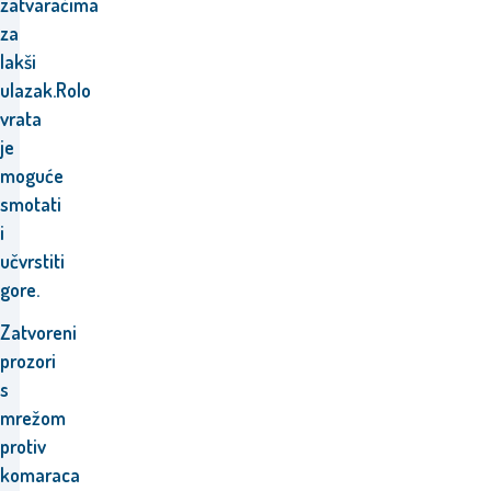
zatvaračima
za
lakši
ulazak.Rolo
vrata
je
moguće
smotati
i
učvrstiti
gore.
Zatvoreni
prozori
s
mrežom
protiv
komaraca