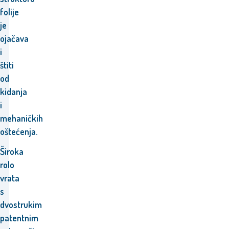
folije
je
ojačava
i
štiti
od
kidanja
i
mehaničkih
oštećenja.
Široka
rolo
vrata
s
dvostrukim
patentnim