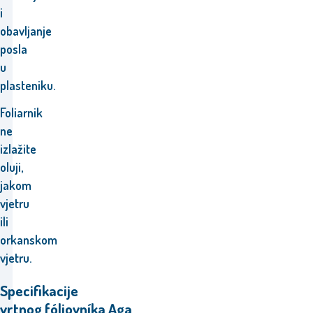
i
obavljanje
posla
u
plasteniku.
Foliarnik
ne
izlažite
oluji,
jakom
vjetru
ili
orkanskom
vjetru.
Specifikacije
vrtnog fóliovníka Aga