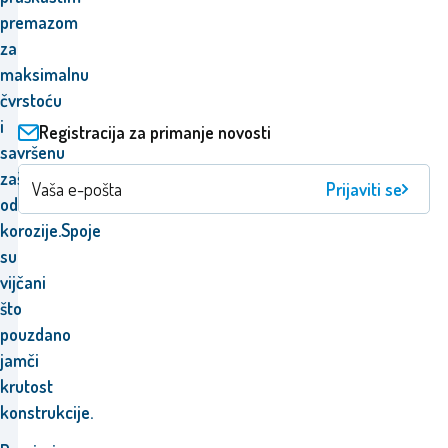
premazom
za
maksimalnu
čvrstoću
i
Registracija za primanje novosti
savršenu
zaštitu
Prijaviti se
od
korozije.Spoje
su
vijčani
što
pouzdano
jamči
krutost
konstrukcije.