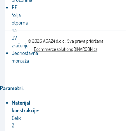
PE
folija
otporna
na
UV
© 2026 AGA24 d.o.o., Sva prava pridržana
zračenje
Ecommerce solutions
BINARGON.cz
Jednostavna
montaža
Parametri:
Materijal
konstrukcije:
Čelik
Ø