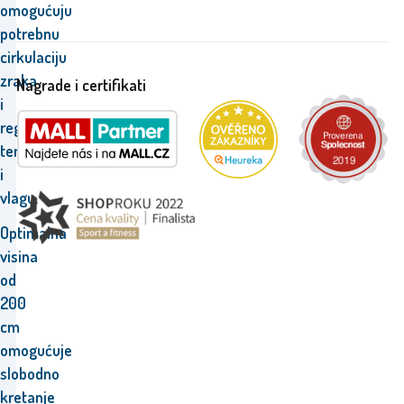
omogućuju
potrebnu
cirkulaciju
zraka
Nagrade i certifikati
i
reguliraju
temperaturu
i
vlagu.
Optimalna
visina
od
200
cm
omogućuje
slobodno
kretanje