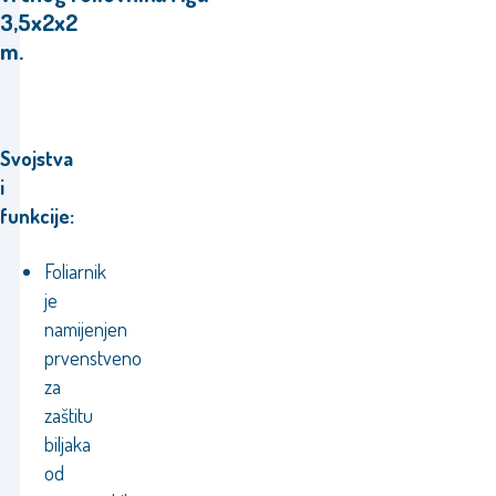
3,5x2x2
m.
Svojstva
i
funkcije:
Foliarnik
je
namijenjen
prvenstveno
za
zaštitu
biljaka
od