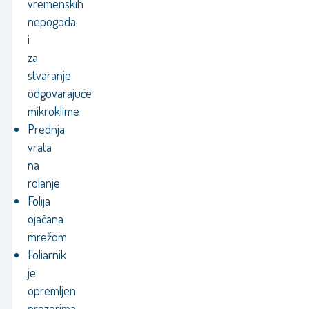
vremenskih
nepogoda
i
za
stvaranje
odgovarajuće
mikroklime
Prednja
vrata
na
rolanje
Folija
ojačana
mrežom
Foliarnik
je
opremljen
prozorima