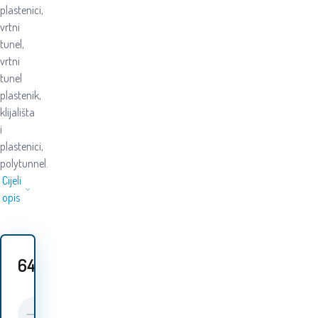
plastenici,
vrtni
tunel,
vrtni
tunel
plastenik,
klijališta
i
plastenici,
polytunnel.
Cijeli
opis
64.10
EUR