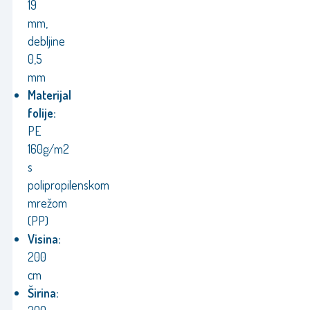
19
mm,
debljine
0,5
mm
Materijal
folije:
PE
160g/m2
s
polipropilenskom
mrežom
(PP)
Visina:
200
cm
Širina: