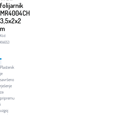
folijarnik
MR4004CH
3,5x2x2
m
Kôd:
K14653
Plastenik
je
savršeno
rješenje
za
pripremu
i
uzgoj