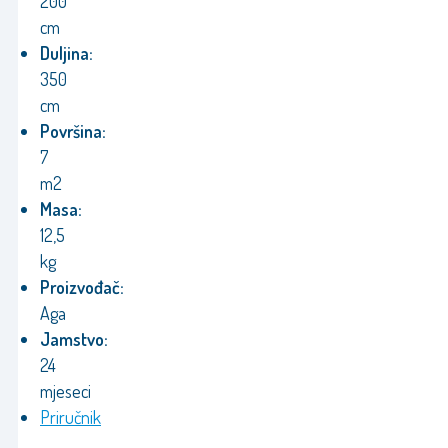
200
cm
Duljina:
350
cm
Površina:
7
m2
Masa:
12,5
kg
Proizvođač:
Aga
Jamstvo:
24
mjeseci
Priručnik