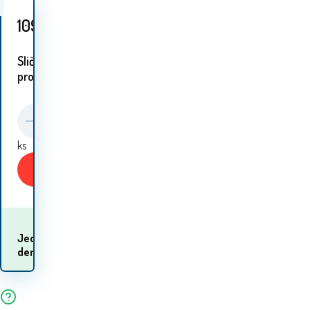
109.70
EUR
Slični
proizvodi:
ks
Kupiti
Kada ću dobiti
Jeden
robu? 12.08. - 13.08.
den