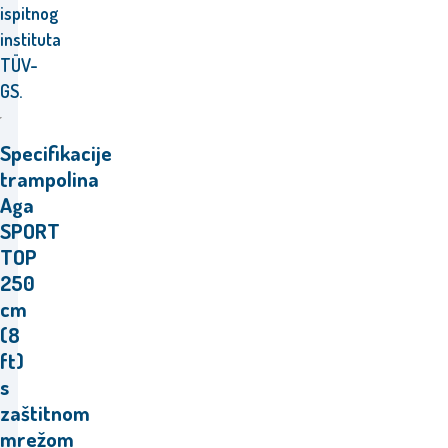
ispitnog
instituta
TÜV-
GS.
Specifikacije
trampolina
Aga
SPORT
TOP
250
cm
(8
ft)
s
zaštitnom
mrežom