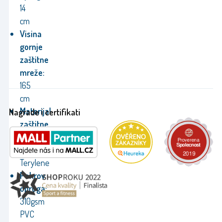
14
cm
Visina
gornje
zaštitne
mreže:
165
cm
Materijal
Nagrade i certifikati
zaštitne
mreže:
PE
Terylene
Pokrov
opruga:
310gsm
PVC