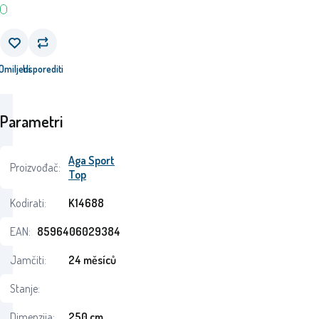
Omiljeni
Usporediti
Parametri
Aga Sport
Proizvođač:
Top
Kodirati:
K14688
EAN:
8596406029384
Jamčiti:
24 měsíců
Stanje:
Dimenzija:
250 cm