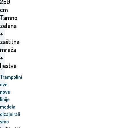
250
cm
Tamno
zelena
+
zaštitna
mreža
+
ljestve
Trampolini
ove
nove
linije
modela
dizajnirali
smo