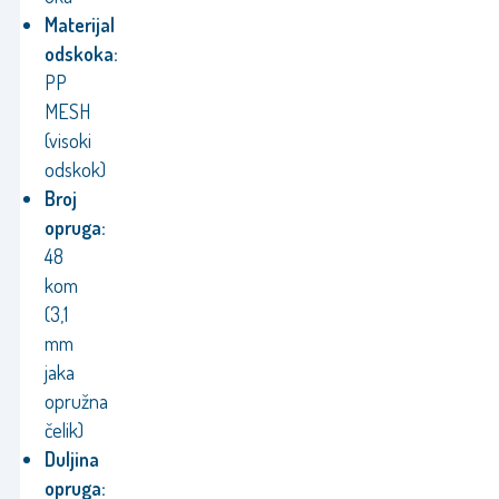
Materijal
odskoka:
PP
MESH
(visoki
odskok)
Broj
opruga:
48
kom
(3,1
mm
jaka
opružna
čelik)
Duljina
opruga: