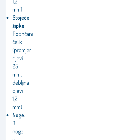
1,2
mm)
Stojeće
šipke:
Pocinčani
čelik
(promjer
cijevi
25
mm,
debljina
cijevi
1,2
mm)
Noge:
3
noge
u