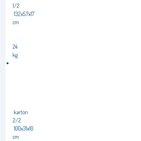
1/2
132x57x17
cm
24
kg
karton
2/2
100x31x10
cm