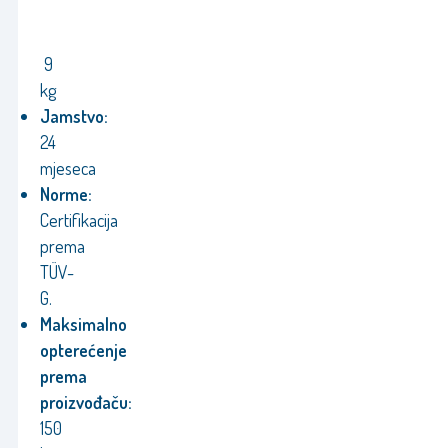
9
kg
Jamstvo:
24
mjeseca
Norme:
Certifikacija
prema
TÜV-
G.
Maksimalno
opterećenje
prema
proizvođaču:
150