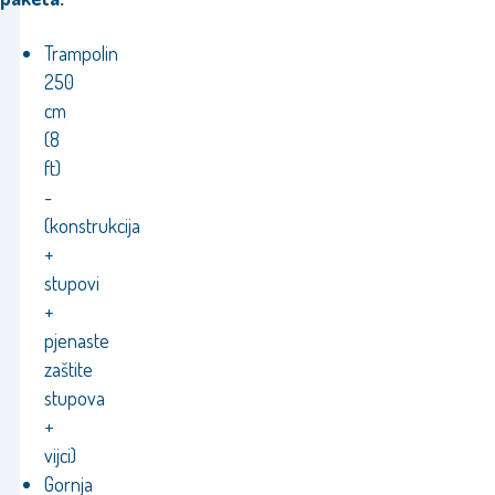
Trampolin
250
cm
(8
ft)
-
(konstrukcija
+
stupovi
+
pjenaste
zaštite
stupova
+
vijci)
Gornja