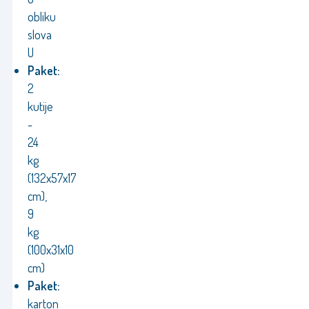
obliku
slova
U
Paket:
2
kutije
-
24
kg
(132x57x17
cm),
9
kg
(100x31x10
cm)
Paket:
karton