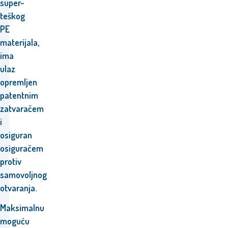
super-
teškog
PE
materijala,
ima
ulaz
opremljen
patentnim
zatvaračem
i
osiguran
osiguračem
protiv
samovoljnog
otvaranja.
Maksimalnu
moguću