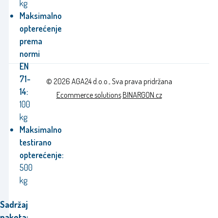
kg
Maksimalno
opterećenje
prema
normi
EN
71-
© 2026 AGA24 d.o.o., Sva prava pridržana
14:
Ecommerce solutions
BINARGON.cz
100
kg
Maksimalno
testirano
opterećenje:
500
kg
Sadržaj
paketa: