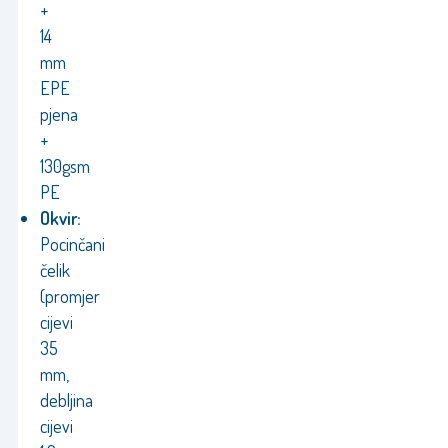
+
14
mm
EPE
pjena
+
130gsm
PE
Okvir:
Pocinčani
čelik
(promjer
cijevi
35
mm,
debljina
cijevi