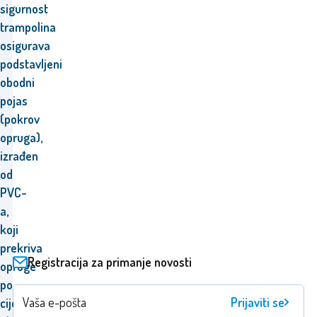
sigurnost
trampolina
osigurava
podstavljeni
obodni
pojas
(pokrov
opruga),
izrađen
od
PVC-
a,
koji
prekriva
Registracija za primanje novosti
opruge
po
Prijaviti se
cijelom