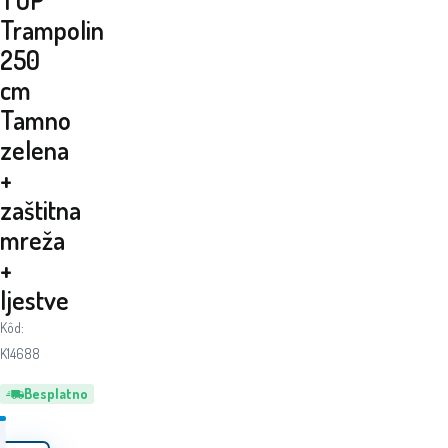
Trampolin
250
cm
Tamno
zelena
+
zaštitna
mreža
+
ljestve
Kôd:
K14688
Besplatno