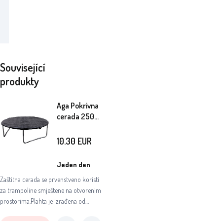
Související
produkty
Aga Pokrivna
cerada 250
cm
10.30
EUR
Jeden den
Zaštitna cerada se prvenstveno koristi
za trampoline smještene na otvorenim
prostorima.Plahta je izrađena od
kvalitetnog i čvrstog materijala koji