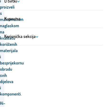
i
O tvrtki
proizveli
s
Kupovina
maksimalnim
naglaskom
na
Korisnička sekcija
kvalitetu
korištenih
materijala
i
besprijekornu
obradu
svih
dijelova
i
komponenti.
Hi-