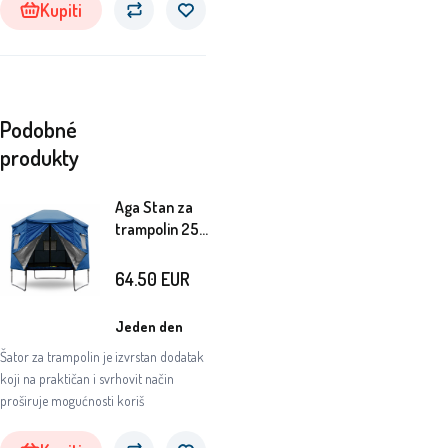
štiti odbojnu površinu trampolina od
Kupiti
svih nepovoljnih prirodnih utjecaja i
UV zračenja.
Podobné
produkty
Aga Stan za
trampolin 250
cm (8 ft) Plavi
64.50
EUR
Jeden den
Šator za trampolin je izvrstan dodatak
koji na praktičan i svrhovit način
proširuje mogućnosti koriš