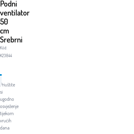
Podni
ventilator
50
cm
Srebrni
Kôd:
K23844
Priuštite
si
ugodno
osvježenje
tijekom
vrućih
dana