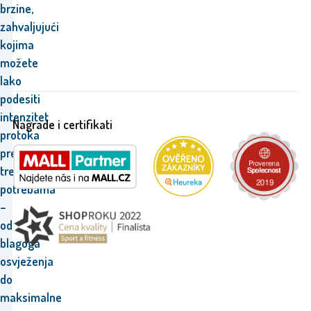
brzine,
zahvaljujući
kojima
možete
lako
podesiti
intenzitet
Nagrade i certifikati
protoka
prema
trenutnim
potrebama
–
od
blagoga
osvježenja
do
maksimalne