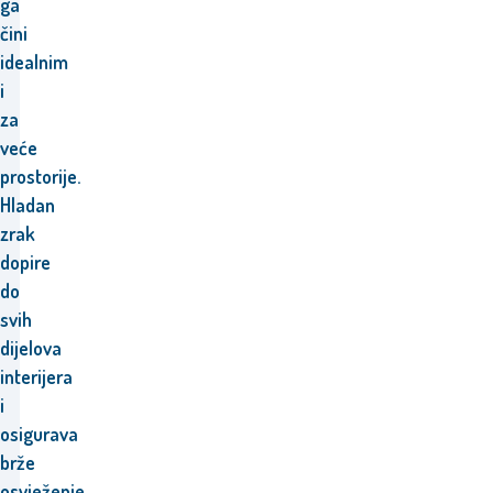
ga
čini
idealnim
i
za
veće
prostorije.
Hladan
zrak
dopire
do
svih
dijelova
interijera
i
osigurava
brže
osvježenje.