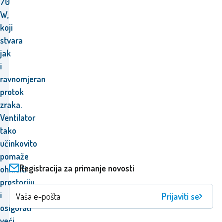
70
W,
koji
stvara
jak
i
ravnomjeran
protok
zraka.
Ventilator
tako
učinkovito
pomaže
Registracija za primanje novosti
ohladiti
prostoriju
i
Prijaviti se
osigurati
veći