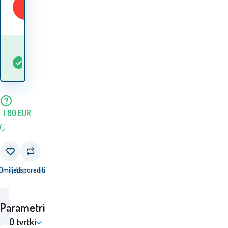
Kupiti
Kada ću dobiti
Na
1
ks
robu? 12.08. - 13.08.
lageru
1.80
EUR
Omiljeni
Usporediti
Parametri
O tvrtki