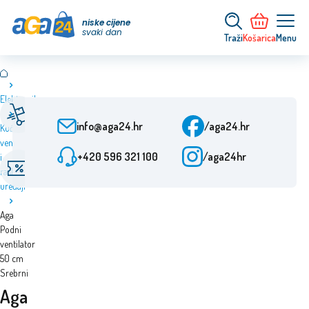
niske cijene
svaki dan
Traži
Košarica
Menu
Elektronika
Brza dostava
Služba za korisnike
Od narudžbe 24 h
Pon-Pet: 9-15:30
info@aga24.hr
/aga24.hr
Kućni
ventilatori
Ovjerena tvrtka
+420 596 321 100
/aga24hr
i
Akcijske ponude
Više od 10 godina na
rashladni
Popusti do 50%
tržištu
uređaji
Aga
Podni
ventilator
50 cm
Srebrni
Aga