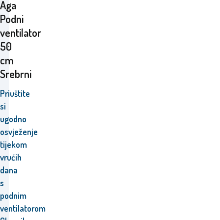
Aga
Podni
ventilator
50
cm
Srebrni
Priuštite
si
ugodno
osvježenje
tijekom
vrućih
dana
s
podnim
ventilatorom