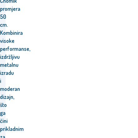
Chomik
promjera
50
cm.
Kombinira
visoke
performanse,
izdržljivu
metalnu
izradu
i
moderan
dizajn,
što
ga
čini
prikladnim
za