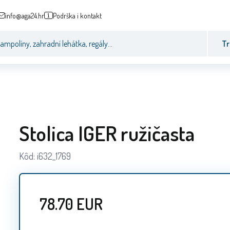
info@aga24.hr
Podrška i kontakt
Tr
Stolica IGER ružičasta
Kôd:
i632_1769
78.70
EUR