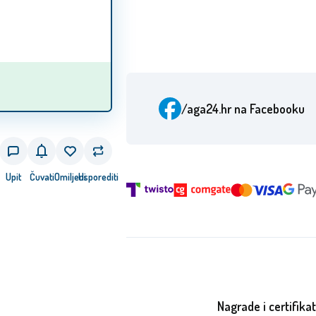
/aga24.hr
na Facebooku
Upit
Čuvati
Omiljeni
Usporediti
Nagrade i certifikat