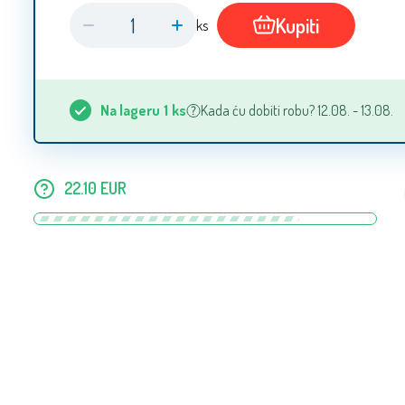
Kupiti
ks
Na lageru
1
ks
Kada ću dobiti robu? 12.08. - 13.08.
22.10
EUR